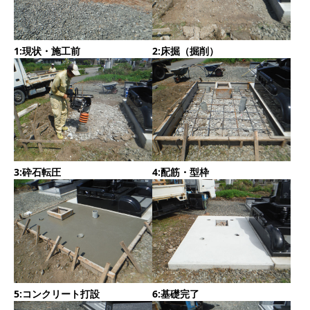
1:現状・施工前
2:床掘（掘削）
3:砕石転圧
4:配筋・型枠
5:コンクリート打設
6:基礎完了