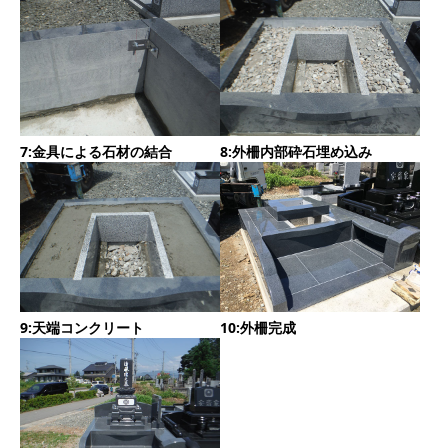
7:金具による石材の結合
8:外柵内部砕石埋め込み
9:天端コンクリート
10:外柵完成